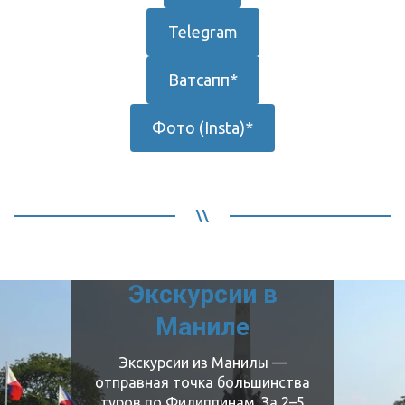
Telegram
Ватсапп*
Фото (Insta)*
Экскурсии в
Маниле
Экскурсии из Манилы —
отправная точка большинства
туров по Филиппинам. За 2–5