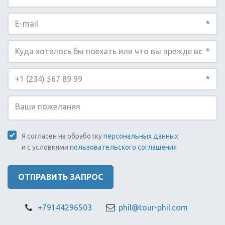
Ослобе, каньонинг на водопадах
Кавасан, снорклинг с сардинами
*
и черепахами в Моалбоале,
круиз по трём островам. Себу —
культурная столица Филиппин и
*
лучшая база для активного
отдыха на архипелаге.
*
ПОДОБРАТЬ
Я согласен на обработку
персональных данных
ЭКСКУРСИЮ
и с условиями
пользовательского соглашения
ОТПРАВИТЬ ЗАПРОС
Экскурсии на
Бохол
+79144296503
phil@tour-phil.com