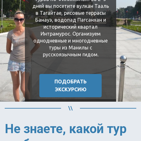
дней вы посетите вулкан Тааль
в Тагайтае, рисовые террасы
Банауэ, водопад Пагсанхан и
исторический квартал
Интрамурос. Организуем
однодневные и многодневные
туры из Манилы с
русскоязычным гидом.
ПОДОБРАТЬ
ЭКСКУРСИЮ
Экскурсии на
Не знаете, какой тур 
Боракай