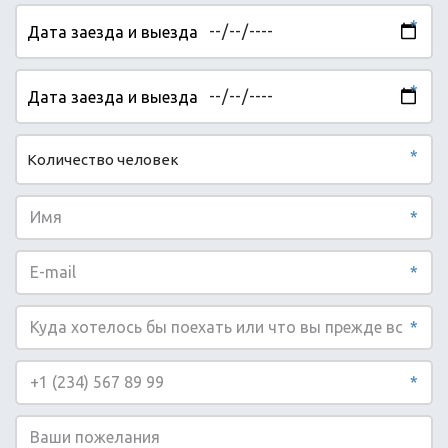
ПОДОБРАТЬ
*
ЭКСКУРСИЮ
*
Экскурсии в Себу
*
Экскурсии из Себу — это
плавание с китовыми акулами в
*
Ослобе, каньонинг на водопадах
Кавасан, снорклинг с сардинами
*
и черепахами в Моалбоале,
круиз по трём островам. Себу —
культурная столица Филиппин и
*
лучшая база для активного
отдыха на архипелаге.
*