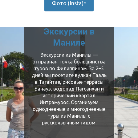
Фото (Insta)*
Экскурсии в
Маниле
Экскурсии из Манилы —
отправная точка большинства
туров по Филиппинам. За 2–5
дней вы посетите вулкан Тааль
в Тагайтае, рисовые террасы
Банауэ, водопад Пагсанхан и
исторический квартал
Интрамурос. Организуем
однодневные и многодневные
туры из Манилы с
русскоязычным гидом.