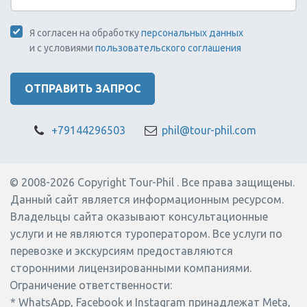
ПОДОБРАТЬ
Я согласен на обработку
персональных данных
ЭКСКУРСИЮ
и с условиями
пользовательского соглашения
ОТПРАВИТЬ ЗАПРОС
Экскурсии на
Бохол
+79144296503
phil@tour-phil.com
Экскурсии на Бохоле — это
знаменитые Шоколадные
© 2008-2026 Copyright Tour-Phil . Все права защищены.
холмы, долгопяты в
Данный сайт является информационным ресурсом. 
заповеднике Лобок, снорклинг с
черепахами на острове
Владельцы сайта оказывают консультационные 
Баликасаг и речной круиз по
услуги и не являются туроператором. Все услуги по 
реке Лобок. Бохол входит в топ
перевозке и экскурсиям предоставляются 
направлений для экотуризма на
сторонними лицензированными компаниями.  
Филиппинах. Организуем тур на
Ограничение ответственности
:
Бохол из Себу за один день.
* WhatsApp, Facebook и Instagram принадлежат Meta, 