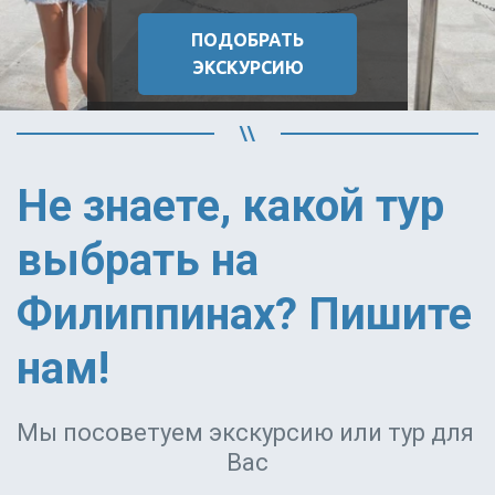
ПОДОБРАТЬ
ЭКСКУРСИЮ
Экскурсии на
Не знаете, какой тур 
Боракай
выбрать на 
Экскурсии на Боракай — лучший
способ открыть для себя самый
Филиппинах? Пишите 
известный пляжный курорт
Филиппин. Белоснежный пляж
Уайт Бич, снорклинг на
нам!
коралловых рифах, закатные
круизы и дайвинг. Подберём
экскурсии на Боракае под любой
Мы посоветуем экскурсию или тур для 
бюджет и программу отдыха.
Вас