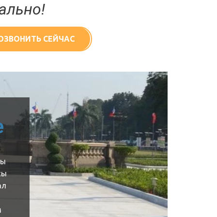
ально!
ОЗВОНИТЬ СЕЙЧАС
е
вы
сы
ал
м