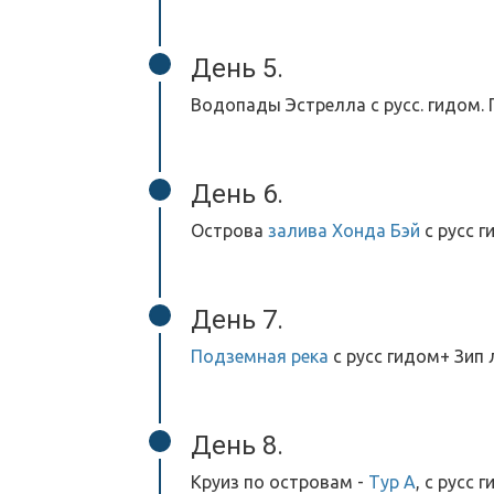
День 5.
Водопады Эстрелла с русс. гидом. П
День 6.
Острова
залива Хонда Бэй
с русс г
День 7.
Подземная река
с русс гидом+ Зип л
День 8.
Круиз по островам -
Тур А
, с русс 