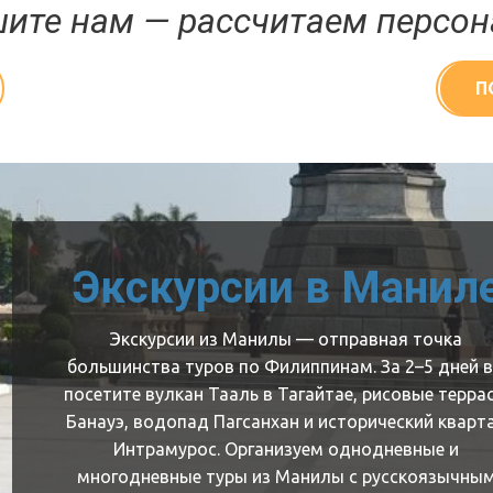
ите нам — рассчитаем персон
П
Экскурсии в Манил
Экскурсии из Манилы — отправная точка
большинства туров по Филиппинам. За 2–5 дней 
посетите вулкан Тааль в Тагайтае, рисовые терра
Банауэ, водопад Пагсанхан и исторический кварт
Интрамурос. Организуем однодневные и
многодневные туры из Манилы с русскоязычны