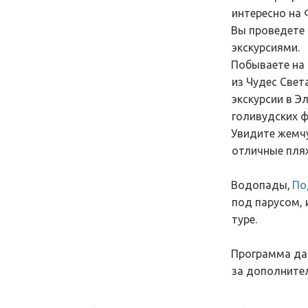
интересно на 
Вы проведете 
экскурсиями. 
Побываете на 
из Чудес Света
экскурсии в Эл
голивудских 
Увидите жемчу
отличные пляж
Водопады, 
По
под парусом, 
туре.
Программа дан
за дополнител