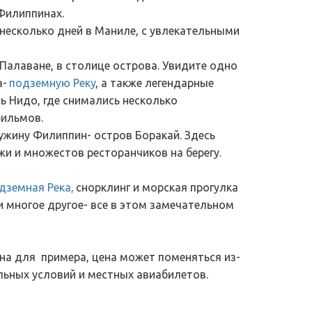
Филиппинах. 
несколько дней в Маниле, с увлекательными 
Палаване, в столице острова. Увидите одно 
- 
подземную Реку
, а также легендарные 
ь Нидо, где снимались несколько 
фильмов.
жину Филиппин- остров Боракай. Здесь 
и и множестов ресторанчиков на берегу.
дземная Река
,
 снорклинг и морская прогулка 
и многое другое- все в этом замечательном 
а для  примера, цена может поменяться из-
ьных условий и местных авиабилетов.