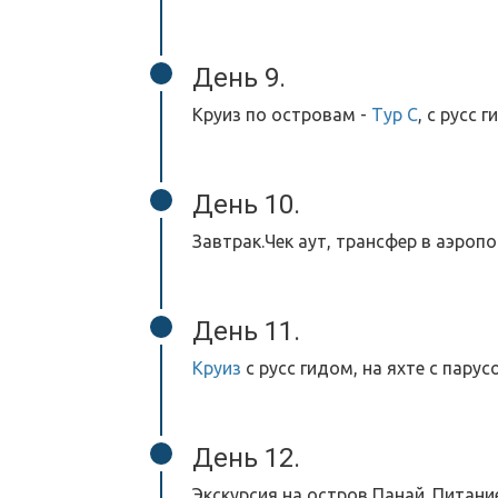
День 9.
Круиз по островам -
Тур С
, с русс 
День 10.
Завтрак.Чек аут, трансфер в аэропор
День 11.
Круиз
с русс гидом, на яхте с пару
День 12.
Экскурсия на остров Панай. Питание