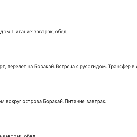
гидом. Питание: завтрак, обед.
т, перелет на Боракай. Встреча с русс гидом. Трансфер в о
сом вокруг острова Боракай. Питание: завтрак.
 завтрак, обед.