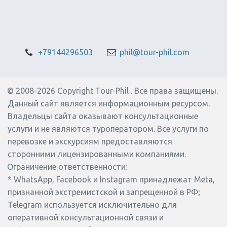
ОТПРАВИТЬ ЗАПРОС
Экскурсии на
Бохол
+79144296503
phil@tour-phil.com
Экскурсии на Бохоле — это
знаменитые Шоколадные
© 2008-2026 Copyright Tour-Phil . Все права защищены.
холмы, долгопяты в
Данный сайт является информационным ресурсом. 
заповеднике Лобок, снорклинг с
черепахами на острове
Владельцы сайта оказывают консультационные 
Баликасаг и речной круиз по
услуги и не являются туроператором. Все услуги по 
реке Лобок. Бохол входит в топ
перевозке и экскурсиям предоставляются 
направлений для экотуризма на
сторонними лицензированными компаниями.  
Филиппинах. Организуем тур на
Ограничение ответственности
:
Бохол из Себу за один день.
* WhatsApp, Facebook и Instagram принадлежат Meta, 
признанной экстремистской и запрещенной в РФ;  
Telegram используется исключительно для 
ПОДОБРАТЬ
оперативной консультационной связи и 